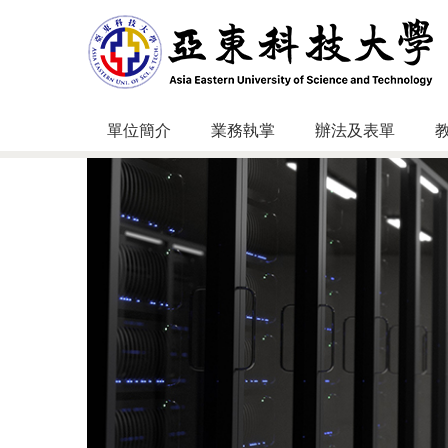
跳
到
主
要
內
容
單位簡介
業務執掌
辦法及表單
區