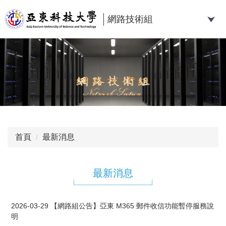
跳
到
網路技術組
主
要
內
容
區
首頁
最新消息
最新消息
2026-03-29
【網路組公告】亞東 M365 郵件收信功能暫停服務說
明